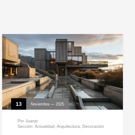
13
Noviembre — 2025
Por
Juanjo
Sección:
Actualidad
,
Arquitectura
,
Decoración