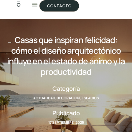
CONTACTO
Casas que inspiran felicidad:
cómo el diseño arquitectónico
influye en el estado de ánimo y la
productividad
Categoría
ACTUALIDAD
,
DECORACIÓN
,
ESPACIOS
Publicado
17 SEPTIEMBRE, 2025